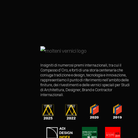
Insigniti di numerosi premi internazionali, tra cui il
Compasso d’Oro, e forti di una storia centenaria che
coniuga tradizione e design, tecnologia e innovazione,
rappresentiamo il punto di riferimento nell’ambito delle
finiture, dei rivestimenti e delle vernici speciali per Studi
di Architettura, Designer, Brand e Contractor
internazionali.