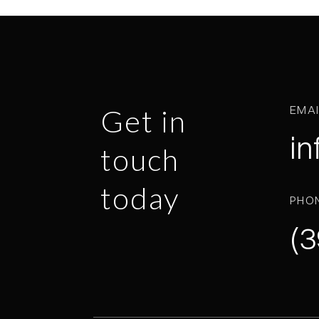
EMA
Get in
in
touch
today
PHO
(3