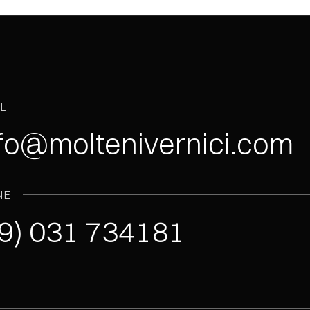
IL
fo@moltenivernici.com
NE
9) 031 734181