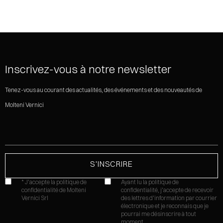
Inscrivez-vous à notre newsletter
Tenez-vous au courant des actualités, des événements et des nouveautés de
Molteni Vernici
* J'accepte la politique de
Ayant lu la
politique de
confidentialité de Molteni
confidentialité,
j'accepte de recevoir
Vernici Srl
des lettres d'information par courrier
électronique et je reconnais que je
pourrai me désinscrire à tout
moment.