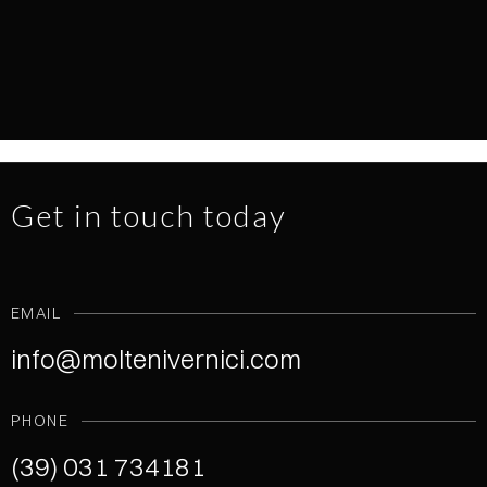
EVERY SURFACE TELLS A STORY
NEWS
1.7.2026
READ MORE
Get in touch today
EMAIL
info@moltenivernici.com
PHONE
(39) 031 734181