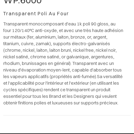
WP.6000
Transparent Poli Au Four
Transparent monocomposant d'eau 1k poli 90 gloss, au
four 120/140°C anti-oxyde, et avec une très haute adhésion
sur métaux (fer, aluminium, laiton, bronze, or, argent,
titanium, cuivre, zamak), supports électro-galvanisés
(chrome, nickel, laiton, laiton bruni, nickel free, nickel noir,
nickel satiné, chrome satiné, or galvanique, argentures,
rhodium, brunissages en général). Transparent avec un
niveau d'évaporation moyen-lent, capable d'absorber tous
les vapeurs applicatifs (propriétés anti-fumée).Sa versatilité
et l'applicabilité pour l'intérieur et l'extérieur (en utilisant les
cycles spécifiques) rendent ce transparent un produit
essentiel pour tous les Brand et les Designers qui veulent
obtenir finitions polies et luxueuses sur supports précieux.