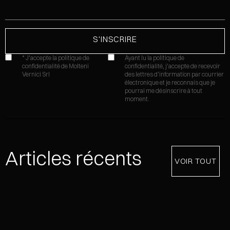
* J'accepte la politique de
Ayant lu la
politique de
confidentialité de Molteni
confidentialité,
j'accepte de recevoir
Vernici Srl
des lettres d'information par courrier
électronique et je reconnais que je
pourrai me désinscrire à tout
moment.
Articles récents
VOIR TOUT