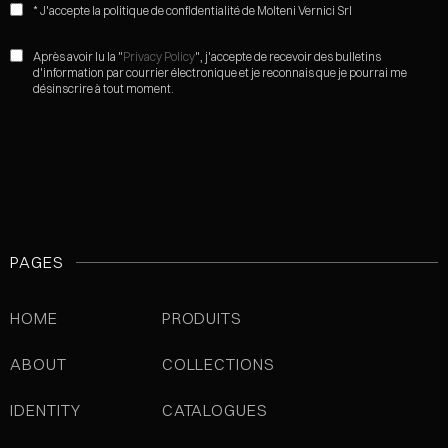
* J'accepte la politique de confidentialité de Molteni Vernici Srl
Après avoir lu la "
Privacy Policy
", j'accepte de recevoir des bulletins
d'information par courrier électronique et je reconnais que je pourrai me
désinscrire à tout moment.
PAGES
HOME
PRODUITS
ABOUT
COLLECTIONS
IDENTITY
CATALOGUES