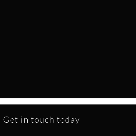
EVERY SURFACE TELLS A STORY
NEWS
1.7.2026
READ MORE
Get in touch today