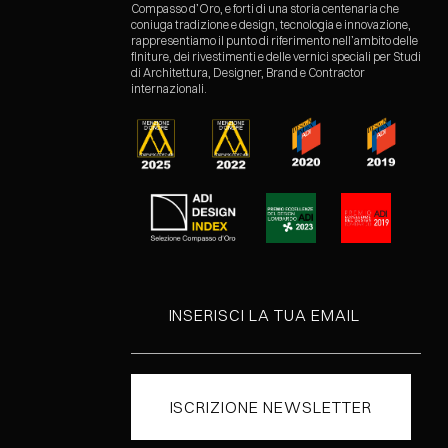
Compasso d’Oro, e forti di una storia centenaria che
coniuga tradizione e design, tecnologia e innovazione,
rappresentiamo il punto di riferimento nell’ambito delle
finiture, dei rivestimenti e delle vernici speciali per Studi
di Architettura, Designer, Brand e Contractor
internazionali.