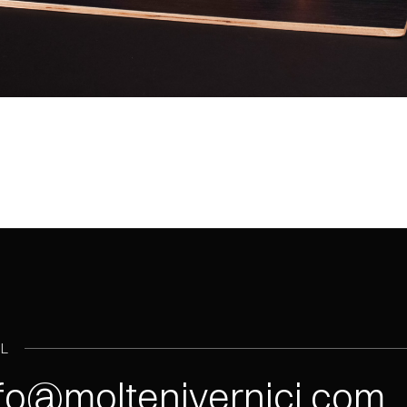
IL
fo@moltenivernici.com