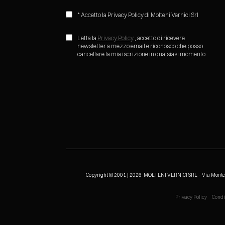
* Accetto la Privacy Policy di Molteni Vernici Srl
Letta la
Privacy Policy
, accetto di ricevere
newsletter a mezzo email e riconosco che posso
cancellare la mia iscrizione in qualsiasi momento.
Copyright © 2001 | 2026 MOLTENI VERNICI SRL
- Via Mont
Privacy Policy
Condi