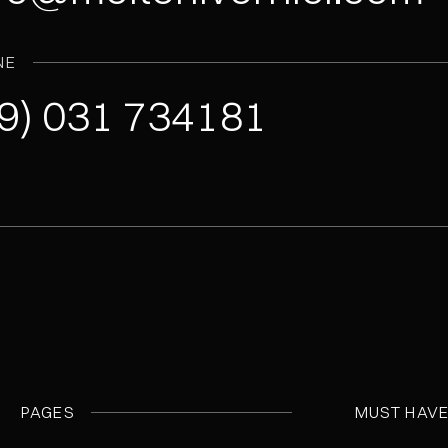
NE
9) 031 734181
PAGES
MUST HAV