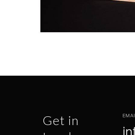
EMA
Get in
in