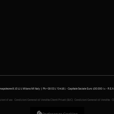
enapoleone 8 20121 Milano MI Italy | Ph.+39 031 734181
- Capitale Sociale Euro 100.000 i.v. - R.E.
zioni d'uso
Condizioni Generali di Vendita Clienti Privati (B2C)
Condizioni Generali di Vendita - C
Preferenze Cookies