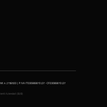
A MI. n. 2759533
| P. IVA IT030989870137 - CF.03089870137
lienti Aziendali (B2B)