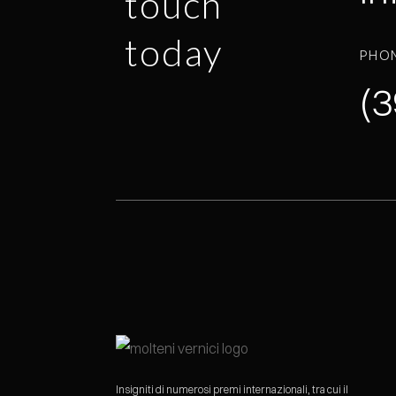
touch
today
PHO
(3
Insigniti di numerosi premi internazionali, tra cui il