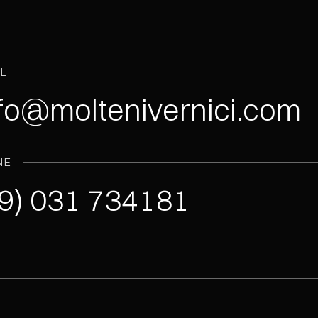
IL
fo@moltenivernici.com
NE
9) 031 734181