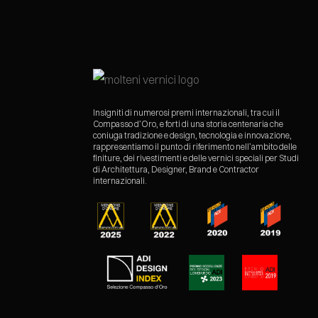
Insigniti di numerosi premi internazionali, tra cui il
Compasso d’Oro, e forti di una storia centenaria che
coniuga tradizione e design, tecnologia e innovazione,
rappresentiamo il punto di riferimento nell’ambito delle
finiture, dei rivestimenti e delle vernici speciali per Studi
di Architettura, Designer, Brand e Contractor
internazionali.