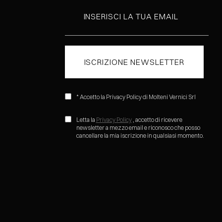
* Accetto la Privacy Policy di Molteni Vernici Srl
Letta la
Privacy Policy
, accetto di ricevere
newsletter a mezzo email e riconosco che posso
cancellare la mia iscrizione in qualsiasi momento.