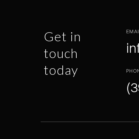
EMA
Get in
in
touch
today
PHO
(3