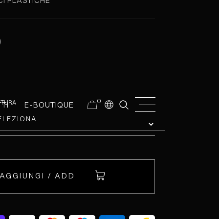
CI PLASTICHE
0
0
NITURA
TI
E-BOUTIQUE
AGGIUNGI / ADD