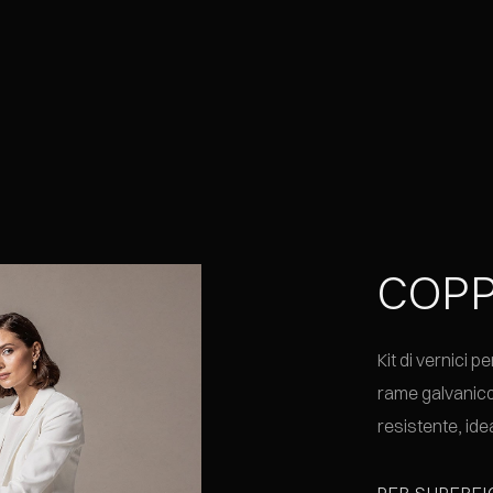
COPPE
Kit di vernici p
rame galvanico 
resistente, idea