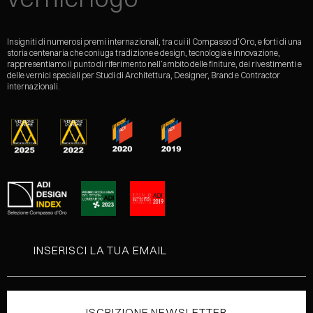
Insigniti di numerosi premi internazionali, tra cui il Compasso d’Oro, e forti di una
storia centenaria che coniuga tradizione e design, tecnologia e innovazione,
rappresentiamo il punto di riferimento nell’ambito delle finiture, dei rivestimenti e
delle vernici speciali per Studi di Architettura, Designer, Brand e Contractor
internazionali.