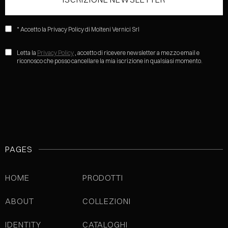
* Accetto la Privacy Policy di Molteni Vernici Srl
Letta la
Privacy Policy
, accetto di ricevere newsletter a mezzo email e
riconosco che posso cancellare la mia iscrizione in qualsiasi momento.
PAGES
HOME
PRODOTTI
ABOUT
COLLEZIONI
IDENTITY
CATALOGHI