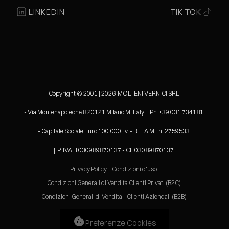
LINKEDIN
TIK TOK
Copyright © 2001 | 2026 MOLTENI VERNICI SRL
- Via Montenapoleone 8 20121 Milano MI Italy | Ph.+39 031 734181
- Capitale Sociale Euro 100.000 i.v. - R.E.A MI. n. 2759533
| P. IVA IT030989870137 - CF.03089870137
Privacy Policy
Condizioni d'uso
Condizioni Generali di Vendita Clienti Privati (B2C)
Condizioni Generali di Vendita - Clienti Aziendali (B2B)
Preferenze Cookies