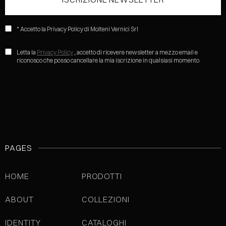
* Accetto la Privacy Policy di Molteni Vernici Srl
Letta la
Privacy Policy
, accetto di ricevere newsletter a mezzo email e
riconosco che posso cancellare la mia iscrizione in qualsiasi momento.
PAGES
HOME
PRODOTTI
ABOUT
COLLEZIONI
IDENTITY
CATALOGHI