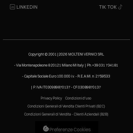
LINKEDIN
TIK TOK
Copyright © 2001 | 2026 MOLTENI VERNICI SRL
- Via Montenapoleone 8 20121 Milano MI Italy | Ph.+39 031 734181
- Capitale Sociale Euro 100.000 i.v. - R.E.A MI. n. 2759533
| P. IVA IT030989870137 - CF.03089870137
Privacy Policy
Condizioni d'uso
Condizioni Generali di Vendita Clienti Privati (B2C)
Condizioni Generali di Vendita - Clienti Aziendali (B2B)
Preferenze Cookies