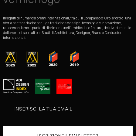
Insigniti di numerosi premi internazionali, tra cui il Compasso d’Oro, e forti di una
storia centenaria che coniuga tradizione e design, tecnologia e innovazione,
rappresentiamo il punto di riferimento nell’ambito delle finiture, dei rivestimenti e
delle vernici speciali per Studi di Architettura, Designer, Brand e Contractor
internazionali.