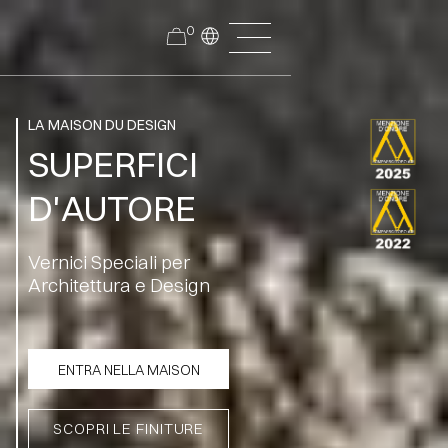
0
LA MAISON DU DESIGN
SUPERFICI
D'AUTORE
Vernici Speciali per
Architettura e Design
ENTRA NELLA MAISON
SCOPRI LE FINITURE