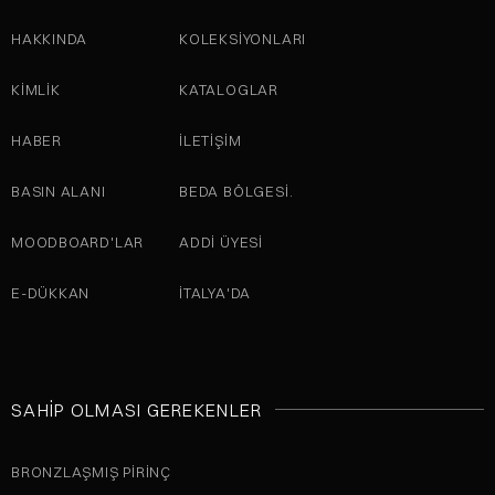
HAKKINDA
KOLEKSIYONLARI
KİMLİK
KATALOGLAR
HABER
İLETIŞIM
BASIN ALANI
BEDA BÖLGESI.
MOODBOARD'LAR
ADDI ÜYESI
E-DÜKKAN
İTALYA'DA
SAHIP OLMASI GEREKENLER
BRONZLAŞMIŞ PIRINÇ