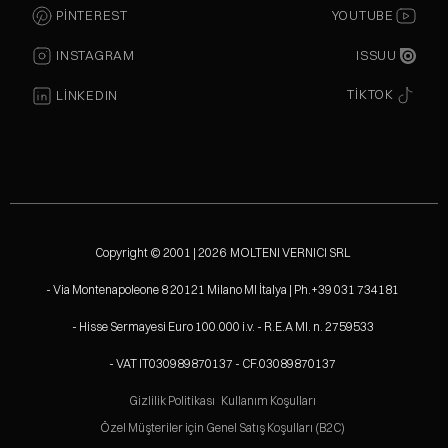
PINTEREST
YOUTUBE
ISSUU
INSTAGRAM
TIKTOK
LINKEDIN
Copyright © 2001 | 2026 MOLTENI VERNICI SRL
- Via Montenapoleone 8 20121 Milano MI İtalya | Ph.+39 031 734181
- Hisse Sermayesi Euro 100.000 i.v. - R.E.A MI. n. 2759533
- VAT IT030989870137 - CF.03089870137
Gizlilik Politikası
Kullanım Koşulları
Özel Müşteriler için Genel Satış Koşulları (B2C)