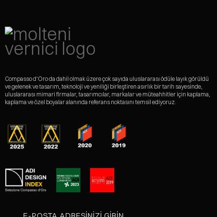
Compasso d'Oro da dahil olmak üzere çok sayıda uluslararası ödüle layık görüldü
ve gelenek ve tasarım, teknoloji ve yeniliği birleştiren asırlık bir tarih sayesinde,
uluslararası mimari firmalar, tasarımcılar, markalar ve müteahhitler için kaplama,
kaplama ve özel boyalar alanında referans noktasını temsil ediyoruz.