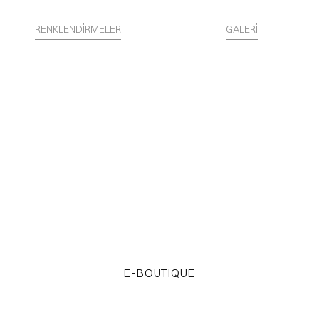
RENKLENDİRMELER
GALERİ
Yüzey kimliktir.
STARTER KITS erişin
E-BOUTIQUE