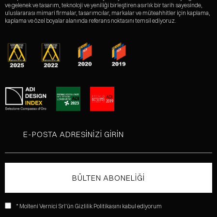
ve gelenek ve tasarım, teknoloji ve yeniliği birleştiren asırlık bir tarih sayesinde,
uluslararası mimari firmalar, tasarımcılar, markalar ve müteahhitler için kaplama,
kaplama ve özel boyalar alanında referans noktasını temsil ediyoruz.
* Molteni Vernici Srl'ün Gizlilik Politikasını kabul ediyorum