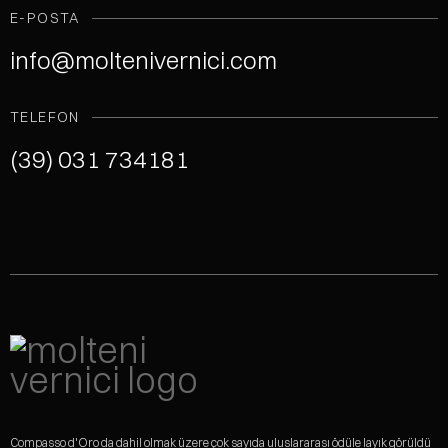
E-POSTA
info@moltenivernici.com
TELEFON
(39) 031 734181
Compasso d'Oro da dahil olmak üzere çok sayıda uluslararası ödüle layık görüldü