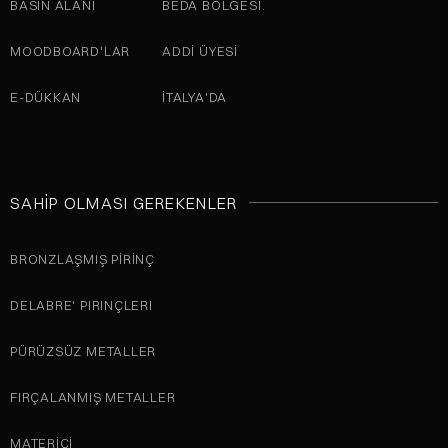
BASIN ALANI
BEDA BÖLGESI.
MOODBOARD'LAR
ADDI ÜYESI
E-DÜKKAN
İTALYA'DA
SAHIP OLMASI GEREKENLER
BRONZLAŞMIŞ PIRINÇ
DELABRE' PIRINÇLERI
PÜRÜZSÜZ METALLER
FIRÇALANMIŞ METALLER
MATERICI