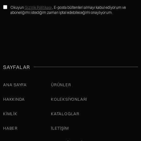
Okuyun
Gizlilik Politikası
, E-posta bültenleri almayı kabul ediyorum ve
aboneliğimi istediğim zaman iptal edebileceğimi onaylıyorum.
SAYFALAR
ANA SAYFA
ÜRÜNLER
HAKKINDA
KOLEKSIYONLARI
KİMLİK
KATALOGLAR
HABER
İLETIŞIM