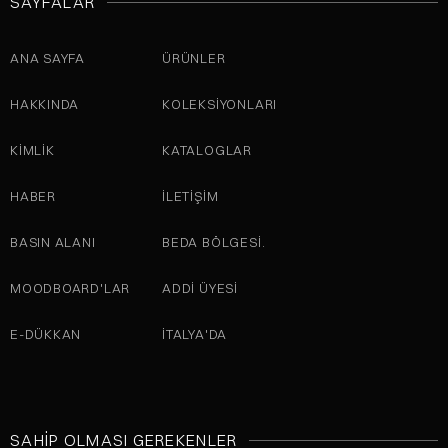
SAYFALAR
ANA SAYFA
ÜRÜNLER
HAKKINDA
KOLEKSIYONLARI
KİMLİK
KATALOGLAR
HABER
İLETIŞIM
BASIN ALANI
BEDA BÖLGESI.
MOODBOARD'LAR
ADDI ÜYESI
E-DÜKKAN
İTALYA'DA
SAHIP OLMASI GEREKENLER