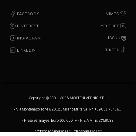
FACEBOOK
VIMEO
PINTEREST
YOUTUBE
ISSUU
INSTAGRAM
TIKTOK
LINKEDIN
Copyright © 2001 | 2026 MOLTENI VERNICI SRL
- Via Montenapoleone 8 20121 Milano MI İtalya | Ph.+39 031 734181
- Hisse Sermayesi Euro 100.000 i.v. - R.E.A MI. n. 2759533
- VAT IT030989870137 - CF.03089870137