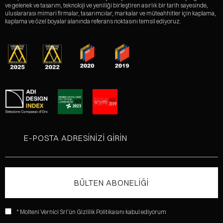
ve gelenek ve tasarım, teknoloji ve yeniliği birleştiren asırlık bir tarih sayesinde,
uluslararası mimari firmalar, tasarımcılar, markalar ve müteahhitler için kaplama,
kaplama ve özel boyalar alanında referans noktasını temsil ediyoruz.
* Molteni Vernici Srl'ün Gizlilik Politikasını kabul ediyorum