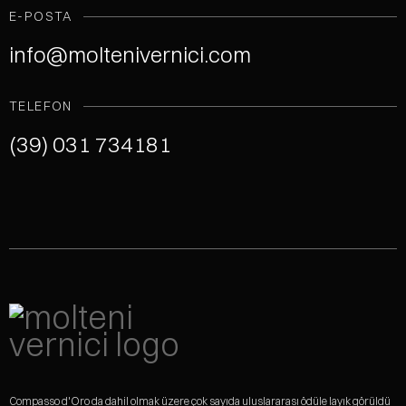
E-POSTA
info@moltenivernici.com
TELEFON
(39) 031 734181
Compasso d'Oro da dahil olmak üzere çok sayıda uluslararası ödüle layık görüldü