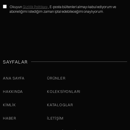
Okuyun
Gizlilik Politikası
, E-posta bültenleri almayı kabul ediyorum ve
aboneliğimi istediğim zaman iptal edebileceğimi onaylıyorum.
SAYFALAR
ANA SAYFA
ÜRÜNLER
HAKKINDA
KOLEKSIYONLARI
KİMLİK
KATALOGLAR
HABER
İLETIŞIM