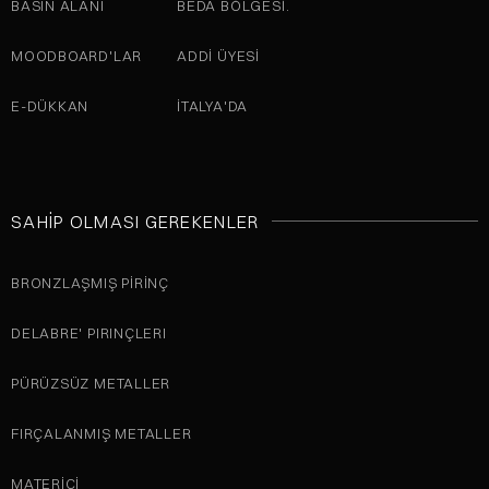
BASIN ALANI
BEDA BÖLGESI.
MOODBOARD'LAR
ADDI ÜYESI
E-DÜKKAN
İTALYA'DA
SAHIP OLMASI GEREKENLER
BRONZLAŞMIŞ PIRINÇ
DELABRE' PIRINÇLERI
PÜRÜZSÜZ METALLER
FIRÇALANMIŞ METALLER
MATERICI