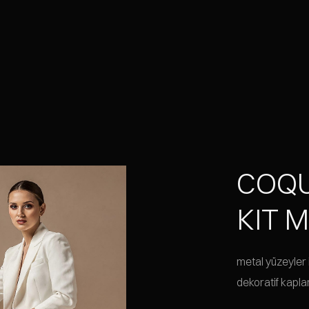
COQU
KIT M
metal yüzeyler i
dekoratif kaplam