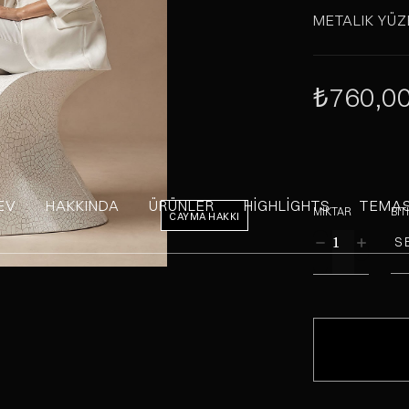
METALIK YÜZ
₺760,0
EV
HAKKINDA
ÜRÜNLER
HIGHLIGHTS
TEMA
MIKTAR
BIT
CAYMA HAKKI