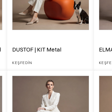
d
DUSTOF | KIT Metal
ELMA
KEŞFEDIN
KEŞFE