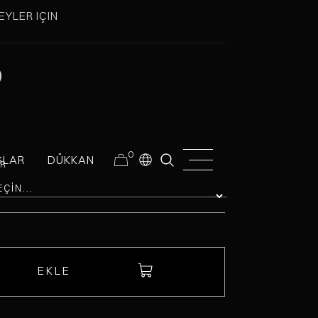
EYLER IÇIN
0
0
SLAR
DÜKKAN
IR
EKLE