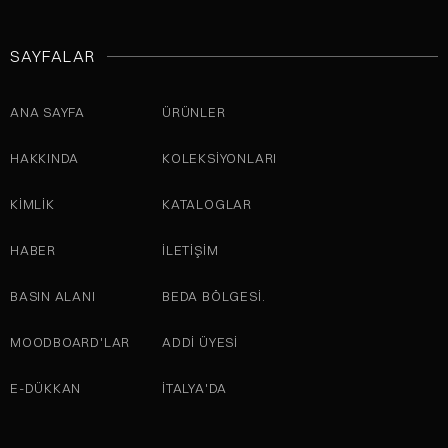
SAYFALAR
ANA SAYFA
ÜRÜNLER
HAKKINDA
KOLEKSIYONLARI
KİMLİK
KATALOGLAR
HABER
İLETIŞIM
BASIN ALANI
BEDA BÖLGESI.
MOODBOARD'LAR
ADDI ÜYESI
E-DÜKKAN
İTALYA'DA