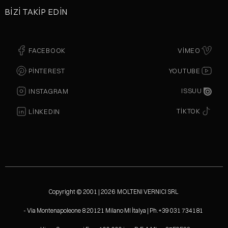
BIZI TAKIP EDIN
FACEBOOK
VIMEO
PINTEREST
YOUTUBE
ISSUU
INSTAGRAM
TIKTOK
LINKEDIN
Copyright © 2001 | 2026 MOLTENI VERNICI SRL
- Via Montenapoleone 8 20121 Milano MI İtalya | Ph.+39 031 734181