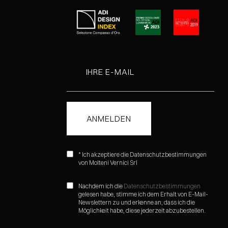
* Ich akzeptiere die Datenschutzbestimmungen
von Molteni Vernici Srl
Nachdem ich die
Datenschutzbestimmungen
gelesen habe, stimme ich dem Erhalt von E-Mail-
Newslettern zu und erkenne an, dass ich die
Möglichkeit habe, diese jederzeit abzubestellen.