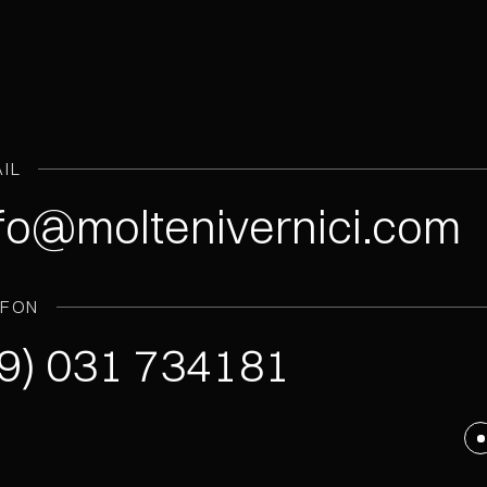
IL
fo@moltenivernici.com
EFON
9) 031 734181