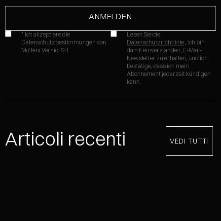
* Ich akzeptiere die
Lesen Sie die
Datenschutzbestimmungen von
Datenschutzrichtlinie
, Ich bin
Molteni Vernici Srl
damit einverstanden, E-Mail-
Newsletter zu erhalten, und ich
bestätige, dass ich mein
Abonnement jederzeit kündigen
kann.
Articoli recenti
VEDI TUTTI