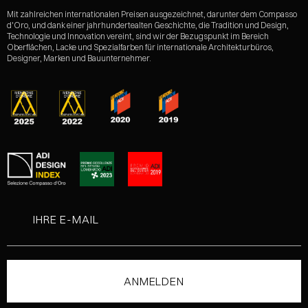
Mit zahlreichen internationalen Preisen ausgezeichnet, darunter dem Compasso
d'Oro, und dank einer jahrhundertealten Geschichte, die Tradition und Design,
Technologie und Innovation vereint, sind wir der Bezugspunkt im Bereich
Oberflächen, Lacke und Spezialfarben für internationale Architekturbüros,
Designer, Marken und Bauunternehmer.