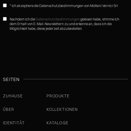
* Ich akzeptiere die Datenschutzbestimmungen von Molteni Vernici Srl
Nachdem ich die
Datenschutzbestimmungen
gelesen habe, stimme ich
dem Erhalt von E-Mail-Newslettern zu und erkenne an, dass ich die
Möglichkeit habe, diese jederzeit abzubestellen.
SEITEN
ZUHAUSE
PRODUKTE
ÜBER
KOLLEKTIONEN
IDENTITÄT
KATALOGE