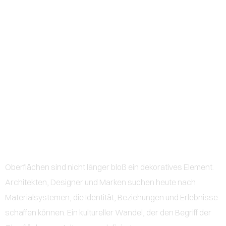
0
BEYOND DECORATION™ | DAS
ENDE DER DEKORATIVEN
OBERFLÄCHEN UND DER
BEGINN DER SURFACE
EXPERIENCE
Oberflächen sind nicht länger bloß ein dekoratives Element.
Architekten, Designer und Marken suchen heute nach
Materialsystemen, die Identität, Beziehungen und Erlebnisse
schaffen können. Ein kultureller Wandel, der den Begriff der