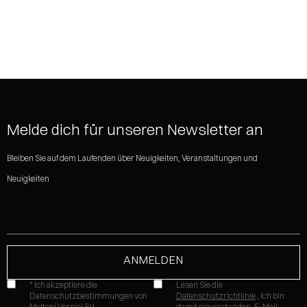
SHARE
Melde dich für unseren Newsletter an
Bleiben Sie auf dem Laufenden über Neuigkeiten, Veranstaltungen und
Neuigkeiten
* Ich akzeptiere die
Lesen Sie die
Datenschutzbestimmungen von
Datenschutzrichtlinie
, Ich bin
Molteni Vernici Srl
damit einverstanden, E-Mail-