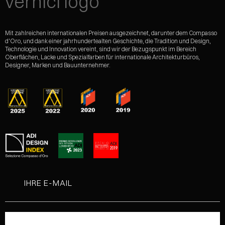
Mit zahlreichen internationalen Preisen ausgezeichnet, darunter dem Compasso
d'Oro, und dank einer jahrhundertealten Geschichte, die Tradition und Design,
Technologie und Innovation vereint, sind wir der Bezugspunkt im Bereich
Oberflächen, Lacke und Spezialfarben für internationale Architekturbüros,
Designer, Marken und Bauunternehmer.