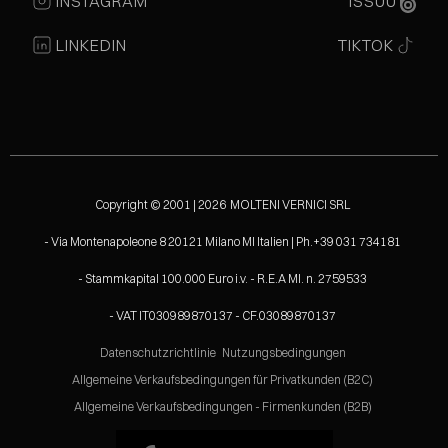
INSTAGRAM
ISSUU
LINKEDIN
TIKTOK
Copyright © 2001 | 2026 MOLTENI VERNICI SRL
- Via Montenapoleone 8 20121 Milano MI Italien | Ph.+39 031 734181
- Stammkapital 100.000 Euro i.v. - R.E.A MI. n. 2759533
- VAT IT030989870137 - CF.03089870137
Datenschutzrichtlinie
Nutzungsbedingungen
Allgemeine Verkaufsbedingungen für Privatkunden (B2C)
Allgemeine Verkaufsbedingungen - Firmenkunden (B2B)