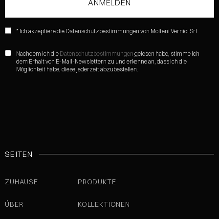
* Ich akzeptiere die Datenschutzbestimmungen von Molteni Vernici Srl
Nachdem ich die
Datenschutzbestimmungen
gelesen habe, stimme ich
dem Erhalt von E-Mail-Newslettern zu und erkenne an, dass ich die
Möglichkeit habe, diese jederzeit abzubestellen.
SEITEN
ZUHAUSE
PRODUKTE
ÜBER
KOLLEKTIONEN