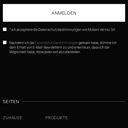
* Ich akzeptiere die Datenschutzbestimmungen von Molteni Vernici Srl
Nachdem ich die
Datenschutzbestimmungen
gelesen habe, stimme ich
dem Erhalt von E-Mail-Newslettern zu und erkenne an, dass ich die
Möglichkeit habe, diese jederzeit abzubestellen.
SEITEN
ZUHAUSE
PRODUKTE