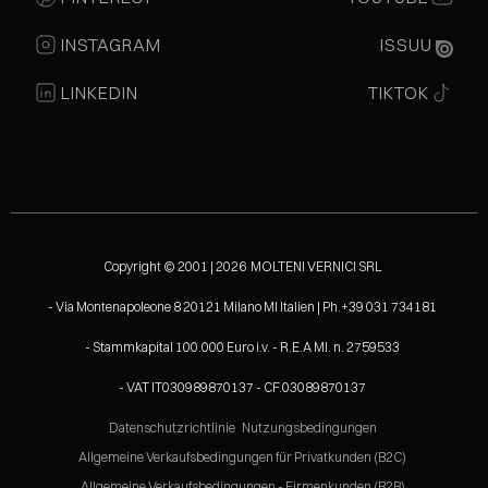
INSTAGRAM
ISSUU
LINKEDIN
TIKTOK
Copyright © 2001 | 2026 MOLTENI VERNICI SRL
- Via Montenapoleone 8 20121 Milano MI Italien | Ph.+39 031 734181
- Stammkapital 100.000 Euro i.v. - R.E.A MI. n. 2759533
- VAT IT030989870137 - CF.03089870137
Datenschutzrichtlinie
Nutzungsbedingungen
Allgemeine Verkaufsbedingungen für Privatkunden (B2C)
Allgemeine Verkaufsbedingungen - Firmenkunden (B2B)