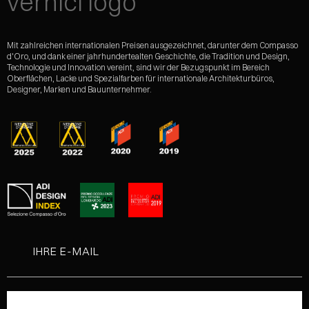
Mit zahlreichen internationalen Preisen ausgezeichnet, darunter dem Compasso
d'Oro, und dank einer jahrhundertealten Geschichte, die Tradition und Design,
Technologie und Innovation vereint, sind wir der Bezugspunkt im Bereich
Oberflächen, Lacke und Spezialfarben für internationale Architekturbüros,
Designer, Marken und Bauunternehmer.