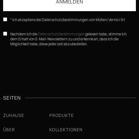
* Ich akzeptiere die Datenschutzbestimmungen von Molteni Vernici Srl
Nachdem ich die
Datenschutzbestimmungen
gelesen habe, stimme ich
dem Erhalt von E-Mail-Newslettern zu und erkenne an, dass ich die
Möglichkeit habe, diese jederzeit abzubestellen.
SEITEN
ZUHAUSE
PRODUKTE
ÜBER
KOLLEKTIONEN