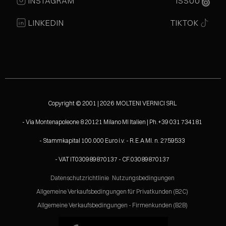
INSTAGRAM
ISSUU
LINKEDIN
TIKTOK
Copyright © 2001 | 2026 MOLTENI VERNICI SRL
- Via Montenapoleone 8 20121 Milano MI Italien | Ph.+39 031 734181
- Stammkapital 100.000 Euro i.v. - R.E.A MI. n. 2759533
- VAT IT030989870137 - CF.03089870137
Datenschutzrichtlinie
Nutzungsbedingungen
Allgemeine Verkaufsbedingungen für Privatkunden (B2C)
Allgemeine Verkaufsbedingungen - Firmenkunden (B2B)