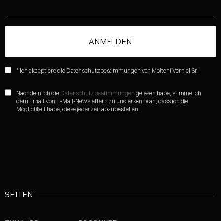
* Ich akzeptiere die Datenschutzbestimmungen von Molteni Vernici Srl
Nachdem ich die
Datenschutzbestimmungen
gelesen habe, stimme ich
dem Erhalt von E-Mail-Newslettern zu und erkenne an, dass ich die
Möglichkeit habe, diese jederzeit abzubestellen.
SEITEN