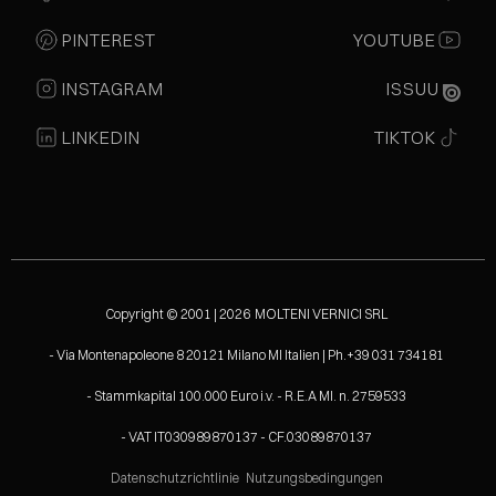
PINTEREST
YOUTUBE
INSTAGRAM
ISSUU
LINKEDIN
TIKTOK
Copyright © 2001 | 2026 MOLTENI VERNICI SRL
- Via Montenapoleone 8 20121 Milano MI Italien | Ph.+39 031 734181
- Stammkapital 100.000 Euro i.v. - R.E.A MI. n. 2759533
- VAT IT030989870137 - CF.03089870137
Datenschutzrichtlinie
Nutzungsbedingungen