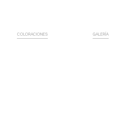
COLORACIONES
GALERÍA
La Superficie es Identidad.
Acceda a los STARTER KITS