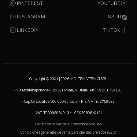
PINTEREST
YOUTUBE
INSTAGRAM
ISSUU
LINKEDIN
TIKTOK
Copyright © 2001 | 2026 MOLTENI VERNICI SRL
- Via Montenapoleone 8, 20121 Milán, MI, Italia | Ph.+39 031 734181
- Capital social de 100.000 euros i.v. - R.E.A MI. n. 2759533
- VAT IT030989870137 - CF.03089870137
Política de privacidad
Condiciones de uso
Condiciones generales de venta para clientes privados (B2C)