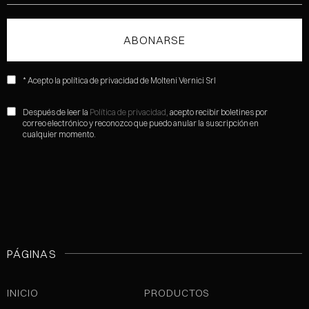
* Acepto la política de privacidad de Molteni Vernici Srl
Después de leer la
Política de privacidad,
acepto recibir boletines por
correo electrónico y reconozco que puedo anular la suscripción en
cualquier momento.
PÁGINAS
INICIO
PRODUCTOS