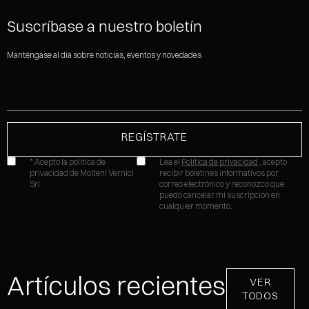
Suscríbase a nuestro boletín
Manténgase al día sobre noticias, eventos y novedades
* Acepto la política de
Lea el
Política de privacidad
, acepto
privacidad de Molteni Vernici
recibir boletines informativos por
Srl
correo electrónico y reconozco que
puedo cancelar mi suscripción en
cualquier momento.
Artículos recientes
VER
TODOS