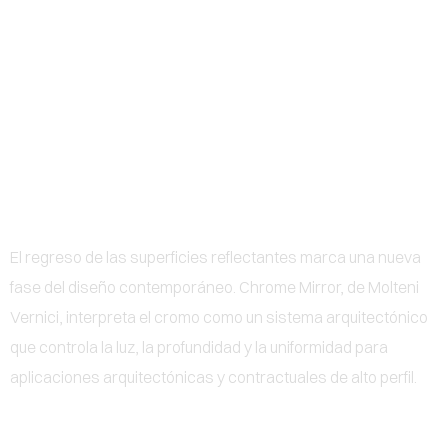
0
CHROME MIRROR: CUANDO
EL REFLEJO SE CONVIERTE
EN MATERIA
El regreso de las superficies reflectantes marca una nueva
fase del diseño contemporáneo. Chrome Mirror, de Molteni
Vernici, interpreta el cromo como un sistema arquitectónico
que controla la luz, la profundidad y la uniformidad para
aplicaciones arquitectónicas y contractuales de alto perfil.