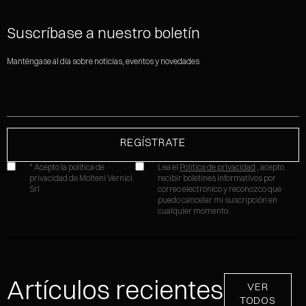
Suscríbase a nuestro boletín
Manténgase al día sobre noticias, eventos y novedades
* Acepto la política de
Lea el
Política de privacidad
, acepto
privacidad de Molteni Vernici
recibir boletines informativos por
Srl
correo electrónico y reconozco que
puedo cancelar mi suscripción en
cualquier momento.
Artículos recientes
VER
TODOS