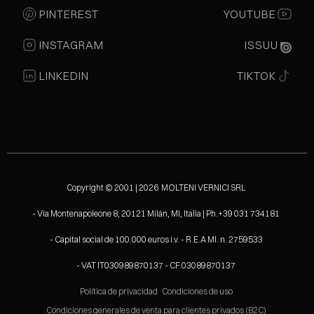
PINTEREST
YOUTUBE
INSTAGRAM
ISSUU
LINKEDIN
TIKTOK
Copyright © 2001 | 2026 MOLTENI VERNICI SRL
- Via Montenapoleone 8, 20121 Milán, MI, Italia | Ph.+39 031 734181
- Capital social de 100.000 euros i.v. - R.E.A MI. n. 2759533
- VAT IT030989870137 - CF.03089870137
Política de privacidad
Condiciones de uso
Condiciones generales de venta para clientes privados (B2C)