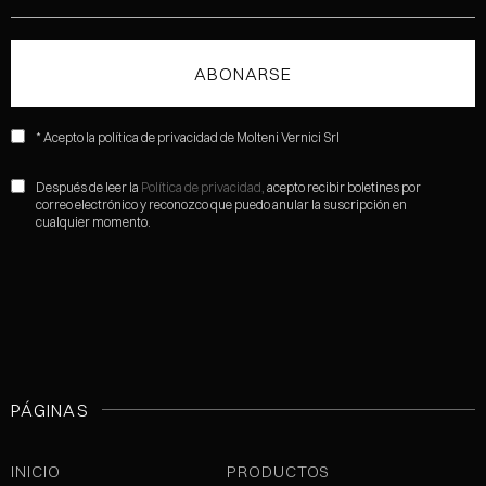
* Acepto la política de privacidad de Molteni Vernici Srl
Después de leer la
Política de privacidad,
acepto recibir boletines por
correo electrónico y reconozco que puedo anular la suscripción en
cualquier momento.
PÁGINAS
INICIO
PRODUCTOS