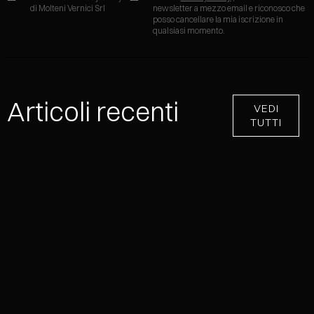
di Molteni Vernici Srl
newsletter a mezzo email e riconosco che
posso cancellare la mia iscrizione in
qualsiasi momento.
Articoli recenti
VEDI
TUTTI