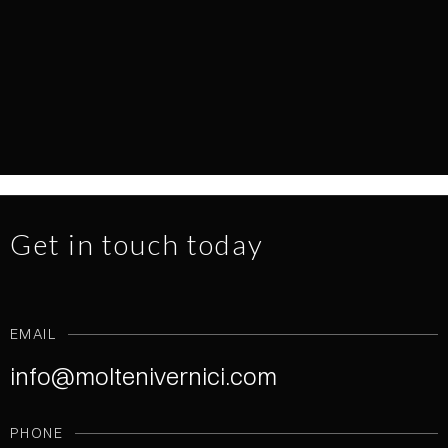
EVERY SURFACE TELLS A STORY
NEWS
1.7.2026
READ MORE
Get in touch today
EMAIL
info@moltenivernici.com
PHONE