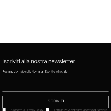
SHARE
Iscriviti alla nostra newsletter
Resta aggiornato sulle Novità, gli Eventi e le Notizie
* Accetto la Privacy Policy
Letta la
Privacy Policy
, accetto di ricevere