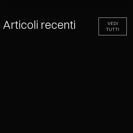
Articoli recenti
VEDI
TUTTI
NEVER EFFECT®: UNA COLLEZIONE,
INFINITE SUPERFICI METALLICHE