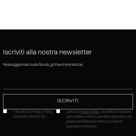
SHARE
Iscriviti alla nostra newsletter
Resta aggiornato sulle Novità, gli Eventi e le Notizie
* Accetto la Privacy Policy
Letta la
Privacy Policy
, accetto di ricevere
di Molteni Vernici Srl
newsletter a mezzo email e riconosco che
posso cancellare la mia iscrizione in
qualsiasi momento.