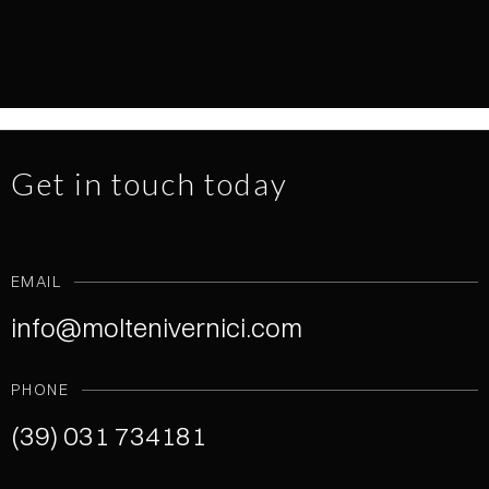
NEWS
1.7.2026
READ MORE
Get in touch today
EMAIL
info@moltenivernici.com
PHONE
(39) 031 734181