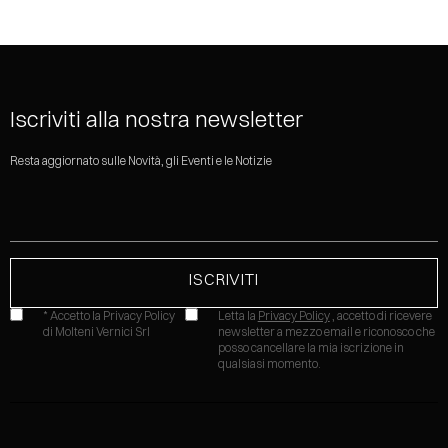
Iscriviti alla nostra newsletter
Resta aggiornato sulle Novità, gli Eventi e le Notizie
* Accetto la Privacy Policy
Letta la
Privacy Policy
, accetto di ricevere
di Molteni Vernici Srl
newsletter a mezzo email e riconosco che
posso cancellare la mia iscrizione in
qualsiasi momento.