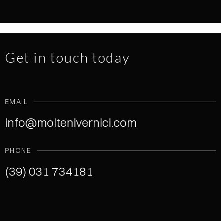
NEWS
1.7.2026
READ MORE
Get in touch today
EMAIL
info@moltenivernici.com
PHONE
(39) 031 734181