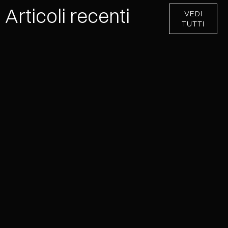
Articoli recenti
VEDI
TUTTI
NEVER EFFECT®: UNA COLLEZIONE,
INFINITE SUPERFICI METALLICHE