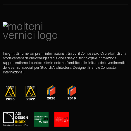
Insigniti di numerosi premi internazionali, tra cui il Compasso d’Oro, e forti di una
storia centenaria che coniuga tradizione e design, tecnologia e innovazione,
rappresentiamo il punto di riferimento nell’ambito delle finiture, dei rivestimenti e
delle vernici speciali per Studi di Architettura, Designer, Brand e Contractor
internazionali.