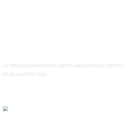
0
VERNICI SPECIALI AL BTOB
AWARDS - LA PROVINCIA
Le Vernici speciali Molteni Vernici selezionate per il premio
BTOB AWARDS 2023