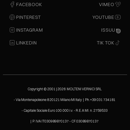
FACEBOOK
VIMEO
PINTEREST
YOUTUBE
INSTAGRAM
ISSUU
LINKEDIN
TIK TOK
Copyright © 2001 | 2026 MOLTENI VERNICI SRL
- Via Montenapoleone 8 20121 Milano MI Italy | Ph.+39 031 734181
- Capitale Sociale Euro 100.000 i.v. - R.E.A MI. n. 2759533
| P. IVA IT030989870137 - CF.03089870137