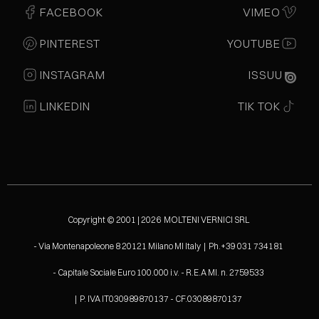
FACEBOOK
VIMEO
PINTEREST
YOUTUBE
INSTAGRAM
ISSUU
LINKEDIN
TIK TOK
Copyright © 2001 | 2026 MOLTENI VERNICI SRL
- Via Montenapoleone 8 20121 Milano MI Italy | Ph.+39 031 734181
- Capitale Sociale Euro 100.000 i.v. - R.E.A MI. n. 2759533
| P. IVA IT030989870137 - CF.03089870137