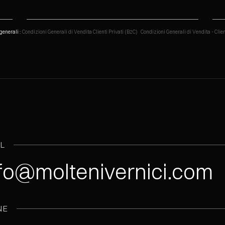
generali :
Condizioni Generali di Vendita Clienti Privati (B2C)
Condizioni Generali di Vendita - Clie
IL
fo@moltenivernici.com
NE