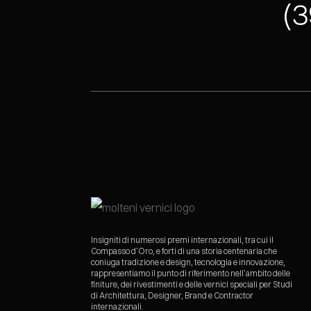
(3
Insigniti di numerosi premi internazionali, tra cui il
Compasso d’Oro, e forti di una storia centenaria che
coniuga tradizione e design, tecnologia e innovazione,
rappresentiamo il punto di riferimento nell’ambito delle
finiture, dei rivestimenti e delle vernici speciali per Studi
di Architettura, Designer, Brand e Contractor
internazionali.