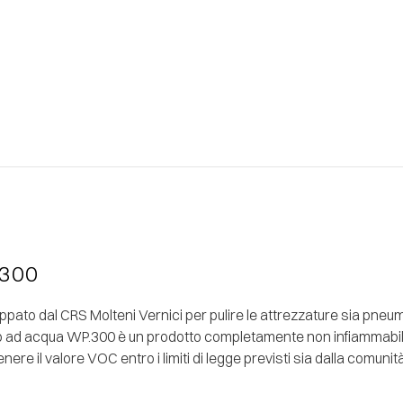
 300
iluppato dal CRS Molteni Vernici per pulire le attrezzature sia pn
to ad acqua WP.300 è un prodotto completamente non infiammabile 
re il valore VOC entro i limiti di legge previsti sia dalla comuni