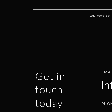
Leggi le condizioni 
EMA
Get in
in
touch
today
PHO