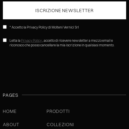
* Accetto la Privacy Policy di Molteni Vernici Srl
Letta la
Privacy Policy
, accetto di ricevere newsletter a mezzo email e
riconosco che posso cancellare la mia iscrizione in qualsiasi momento.
PAGES
HOME
PRODOTTI
ABOUT
COLLEZIONI