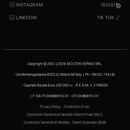
INSTAGRAM
ISSUU
LINKEDIN
TIK TOK
Copyright © 2001 | 2026 MOLTENI VERNICI SRL
- Via Montenapoleone 8 20121 Milano MI Italy | Ph.+39 031 734181
- Capitale Sociale Euro 100.000 i.v. - R.E.A MI. n. 2759533
| P. IVA IT030989870137 - CF.03089870137
Privacy Policy
Condizioni d'uso
Condizioni Generali di Vendita Clienti Privati (B2C)
Condizioni Generali di Vendita - Clienti Aziendali (B2B)