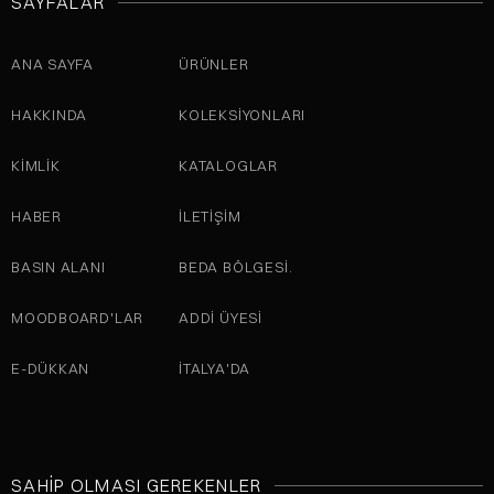
SAYFALAR
ANA SAYFA
ÜRÜNLER
HAKKINDA
KOLEKSIYONLARI
KİMLİK
KATALOGLAR
HABER
İLETIŞIM
BASIN ALANI
BEDA BÖLGESI.
MOODBOARD'LAR
ADDI ÜYESI
E-DÜKKAN
İTALYA'DA
SAHIP OLMASI GEREKENLER