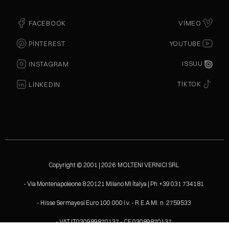
FACEBOOK
VIMEO
PINTEREST
YOUTUBE
ISSUU
INSTAGRAM
TIKTOK
LINKEDIN
Copyright © 2001 | 2026 MOLTENI VERNICI SRL
- Via Montenapoleone 8 20121 Milano MI İtalya | Ph.+39 031 734181
- Hisse Sermayesi Euro 100.000 i.v. - R.E.A MI. n. 2759533
- VAT IT030989870137 - CF.03089870137