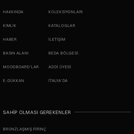
HAKKINDA
KOLEKSIYONLARI
KİMLİK
KATALOGLAR
HABER
İLETIŞIM
BASIN ALANI
BEDA BÖLGESI.
MOODBOARD'LAR
ADDI ÜYESI
E-DÜKKAN
İTALYA'DA
SAHIP OLMASI GEREKENLER
BRONZLAŞMIŞ PIRINÇ