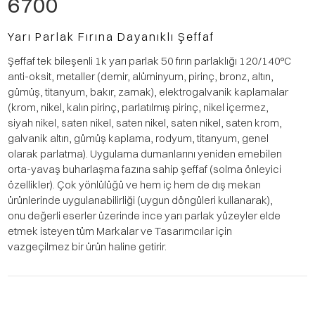
6700
Yarı Parlak Fırına Dayanıklı Şeffaf
Şeffaf tek bileşenli 1k yarı parlak 50 fırın parlaklığı 120/140°C
anti-oksit, metaller (demir, alüminyum, pirinç, bronz, altın,
gümüş, titanyum, bakır, zamak), elektrogalvanik kaplamalar
(krom, nikel, kalın pirinç, parlatılmış pirinç, nikel içermez,
siyah nikel, saten nikel, saten nikel, saten nikel, saten krom,
galvanik altın, gümüş kaplama, rodyum, titanyum, genel
olarak parlatma). Uygulama dumanlarını yeniden emebilen
orta-yavaş buharlaşma fazına sahip şeffaf (solma önleyici
özellikler). Çok yönlülüğü ve hem iç hem de dış mekan
ürünlerinde uygulanabilirliği (uygun döngüleri kullanarak),
onu değerli eserler üzerinde ince yarı parlak yüzeyler elde
etmek isteyen tüm Markalar ve Tasarımcılar için
vazgeçilmez bir ürün haline getirir.