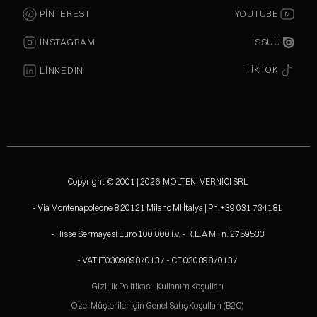
PINTEREST
YOUTUBE
ISSUU
INSTAGRAM
TIKTOK
LINKEDIN
Copyright © 2001 | 2026 MOLTENI VERNICI SRL
- Via Montenapoleone 8 20121 Milano MI İtalya | Ph.+39 031 734181
- Hisse Sermayesi Euro 100.000 i.v. - R.E.A MI. n. 2759533
- VAT IT030989870137 - CF.03089870137
Gizlilik Politikası
Kullanım Koşulları
Özel Müşteriler için Genel Satış Koşulları (B2C)