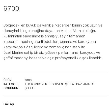
6700
Bölgedeki en büyük galvanik şirketlerden birinin çok uzun ve
deneyimli bir geleneğine dayanan Molteni Vernici, doğru
kullanımları sayesinde işlenmiş yüzeyin tamamen
kapsüllenmesini garanti edebilen, aşınma ve korozyona
karşı rakipsiz özelliklere ve zaman içinde stabilite
özelliklerine sahip bir dizi yüksek performanslı koruyucu ve
şeffaf maddeyi hassas ve aşırı profesyonellikle şekillendirir.
ÜRÜN:
6700
KATEGORI:
TEK KOMPONENTLI SOLVENT ŞEFFAF KAPLAMALAR
GÖRÜNÜM:
ŞEFFAF
PAYLAŞ