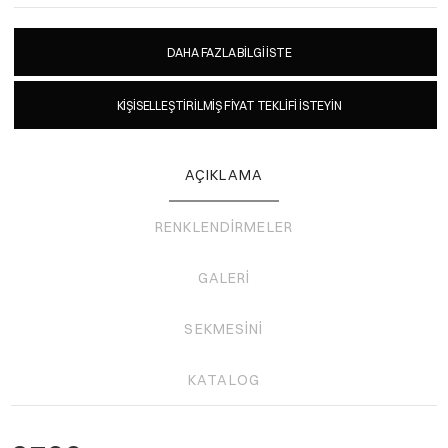
DAHA FAZLA BILGI İSTE
KIŞISELLEŞTIRILMIŞ FIYAT TEKLIFI ISTEYIN
AÇIKLAMA
RENKLENDIRMELER
GALERI
SEKMESINI
KATALOG