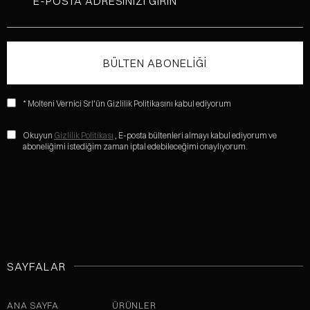
* Molteni Vernici Srl'ün Gizlilik Politikasını kabul ediyorum
Okuyun
Gizlilik Politikası
, E-posta bültenleri almayı kabul ediyorum ve
aboneliğimi istediğim zaman iptal edebileceğimi onaylıyorum.
SAYFALAR
ANA SAYFA
ÜRÜNLER