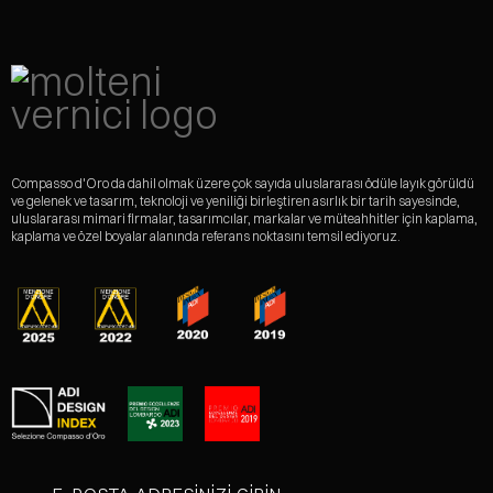
Compasso d'Oro da dahil olmak üzere çok sayıda uluslararası ödüle layık görüldü
ve gelenek ve tasarım, teknoloji ve yeniliği birleştiren asırlık bir tarih sayesinde,
uluslararası mimari firmalar, tasarımcılar, markalar ve müteahhitler için kaplama,
kaplama ve özel boyalar alanında referans noktasını temsil ediyoruz.