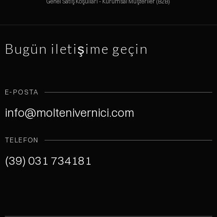
Genel Satış Koşulları - Kurumsal Müşteriler (B2B)
Bugün iletişime geçin
E-POSTA
info@moltenivernici.com
TELEFON
(39) 031 734181