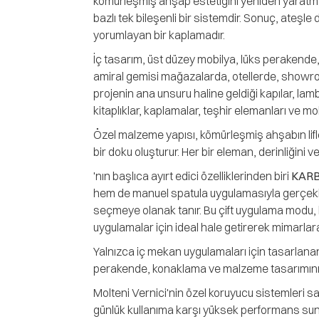
kömürleşmiş ahşap estetiğini yeniden yaratmay
bazlı tek bileşenli bir sistemdir. Sonuç, ateş
yorumlayan bir kaplamadır.
İç tasarım, üst düzey mobilya, lüks perakende,
amiral gemisi mağazalarda, otellerde, showroo
projenin ana unsuru haline geldiği kapılar, lam
kitaplıklar, kaplamalar, teşhir elemanları ve mob
Özel malzeme yapısı, kömürleşmiş ahşabın lifle
bir doku oluşturur. Her bir eleman, derinliğini v
'nın başlıca ayırt edici özelliklerinden biri
KARB
hem de manuel spatula uygulamasıyla gerçekleşt
seçmeye olanak tanır. Bu çift uygulama modu, 
uygulamalar için ideal hale getirerek mimarla
Yalnızca iç mekan uygulamaları için tasarlana
perakende, konaklama ve malzeme tasarımının mi
Molteni Vernici'nin özel koruyucu sistemleri 
günlük kullanıma karşı yüksek performans sunar