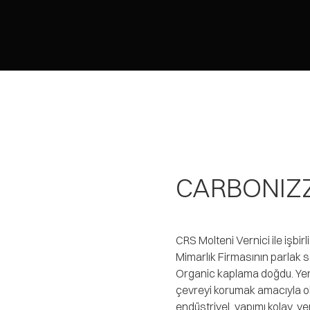
CARBONIZ
CRS Molteni Vernici ile işbi
Mimarlık Firmasının parlak
Organic kaplama doğdu. Yeni 
çevreyi korumak amacıyla oluş
endüstriyel, yapımı kolay, y