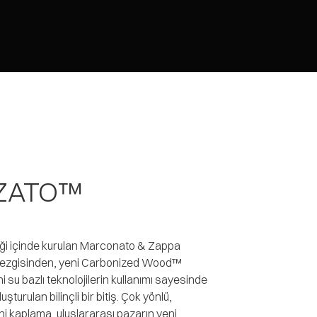
ZATO™
rliği içinde kurulan Marconato & Zappa
 sezgisinden, yeni Carbonized Wood™
su bazlı teknolojilerin kullanımı sayesinde
turulan bilinçli bir bitiş. Çok yönlü,
eni kaplama, uluslararası pazarın yeni