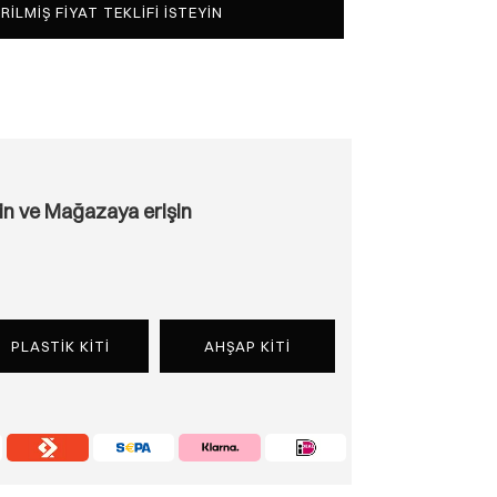
IRILMIŞ FIYAT TEKLIFI ISTEYIN
çin ve Mağazaya erişin
PLASTİK KİTİ
AHŞAP KİTİ