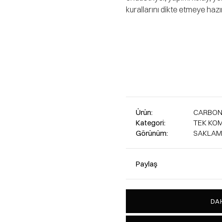
kurallarını dikte etmeye hazır
Ürün:
CARBON
Kategori:
TEK KOM
Görünüm:
SAKLA
Paylaş
DAH