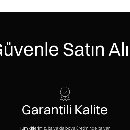
bir şahesere dönüştürme yeteneğine sahiptir.
inşaatçılarının ve zanaatkarlarının aradığı bitkiyi veren ahşabı v
rak “Japon Sedir” olarak adlandırılan Sugi'yi (Cryptomeria japoni
n daha önce yaygın hale geldi.
plastik ve çimento bazlı kaplamaların ortaya çıkması veya herhang
a'da gözden düştü.
üvenle Satın Al
derek daha az kullanılabilir bir malzemeydi, öyle ki çoğunun ithal
nce Japonya'da yeniden keşfedildi ve ardından hızla Avrupa ve Kuz
binalarda gösteriş yapmaya başladı.
opüler olduğu nedenlerle kullanımı gerçekten patladı; ancak maliye
karşı geliştirilen hassasiyet, Shou Sugi Ban'ı modası geçmiş bir t
bonlaştırma uygulaması çok fazla çalışma gerektirdi ve gerçekten 
Garantili Kalite
editasyon tekniğiydi.
geliştirilen “Karbonize Ahşap™ Organik” adı verilen teknoloji s
i sağlayan daha hızlı aletler kullanabiliriz.
Tüm kitlerimiz, İtalya'da boya üretiminde İtalyan