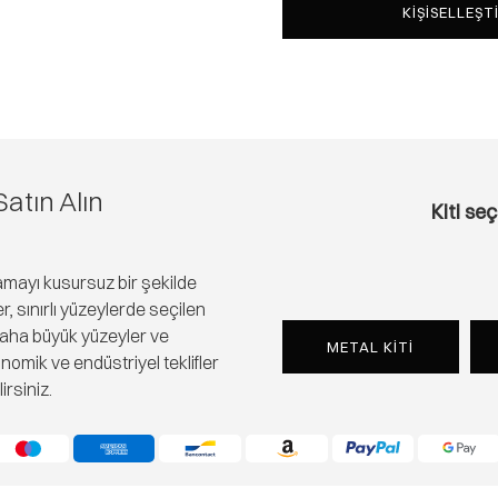
KIŞISELLEŞT
Satın Alın
Kiti se
lamayı kusursuz bir şekilde
er, sınırlı yüzeylerde seçilen
. Daha büyük yüzeyler ve
METAL KİTİ
nomik ve endüstriyel teklifler
irsiniz.