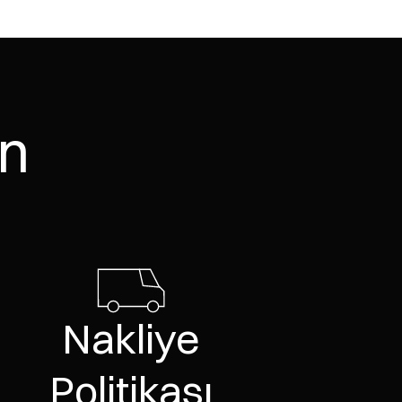
erir.
ca) karbonlaştırma uygulaması, Japonya'da
i bir durumda diğer bitirme biçimlerinin
ın
 edilmesi gerekiyordu ve maliyetini önemli
ey Amerika'daki mimar ve tasarımcıların
tler, renklendirmenin sürekliliği arayışı,
eknik haline getirdi.
de söylenebilir ki
Nakliye
ayesinde geleneksel kaplamaya saygı
Politikası