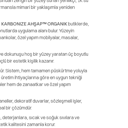
ndan zengin bir yüzey sunan yenilikçi, 1K su
formansla mimari bir yaklaşımla yeniden
,
KARBONIZE AHŞAP™ ORGANIK
butiklerde,
utlarda uygulama alanı bulur. Yüzeyin
 bankolar, özel yapım mobilyalar, masalar,
k ve dokunuşu hoş bir yüzey yaratan üç boyutlu
ü bir estetik kişilik kazanır.
ür. Sistem, hem tamamen püskürtme yoluyla
 üretim ihtiyaçlarına göre en uygun tekniği
imler hem de zanaatkar ve özel yapım
eller, dekoratif duvarlar, sözleşmeli işler,
eal bir çözümdür.
 deterjanlara, sıcak ve soğuk sıvılara ve
tik kalitesini zamanla korur.