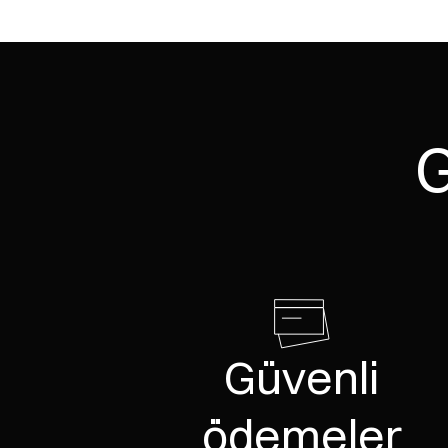
herhangi bir ortamda yıldız yapan gerçek 
zarar vererek korur), aynı zamanda Japon ev 
Amerika Birleşik Devletleri'nde yaygın ola
en azından 18. yüzyıldan beri ve muhtemele
Bununla birlikte, son 50-100 yılda, modern 
ortaya çıkması nedeniyle uygulama Japony
G
Ek olarak, Japonya'daki ahşap bir süredir gi
ölçüde artırdı.
2000'li yılların başında, Shou Sugi Ban, ö
dikkatini çekti ve özel tasarım evlerde ve 
Son yıllarda, yüzlerce yıl önce Japonya'da p
sanayileşme ve mimarlar tarafından çevreye 
Başlangıçta, ahşap plakaların yüzeyini kar
Güvenli
Gerçekleştirildiği şekilde otantik bir Zen m
Günümüzde CRS Molteni Vernici tarafından 
ödemeler
gösterirken aynı estetik sonucu elde etmemiz