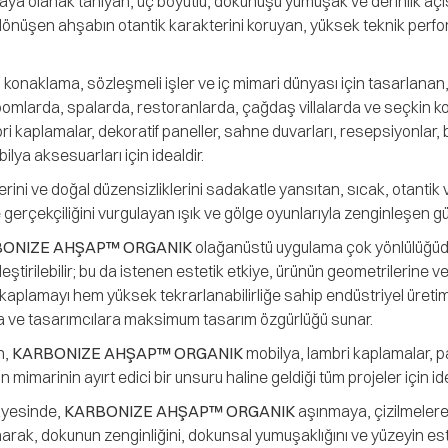
a olanak tanıyan, üç boyutlu, dokunuşu yumuşak ve derinlik açısı
le dönüşen ahşabın otantik karakterini koruyan, yüksek teknik per
 konaklama, sözleşmeli işler ve iç mimari dünyası için tasarlanan
mlarda, spalarda, restoranlarda, çağdaş villalarda ve seçkin kon
bri kaplamalar, dekoratif paneller, sahne duvarları, resepsiyonlar,
ilya aksesuarları için idealdir.
rini ve doğal düzensizliklerini sadakatle yansıtan, sıcak, otanti
e gerçekçiliğini vurgulayan ışık ve gölge oyunlarıyla zenginleşen güçl
ONIZE AHŞAP™ ORGANIK
olağanüstü uygulama çok yönlülüğüd
irilebilir; bu da istenen estetik etkiye, ürünün geometrilerine ve
kaplamayı hem yüksek tekrarlanabilirliğe sahip endüstriyel üret
ra ve tasarımcılara maksimum tasarım özgürlüğü sunar.
n,
KARBONIZE AHŞAP™ ORGANIK
mobilya, lambri kaplamalar, pan
marinin ayırt edici bir unsuru haline geldiği tüm projeler için id
sayesinde,
KARBONIZE AHŞAP™ ORGANIK
aşınmaya, çizilmelere,
ak, dokunun zenginliğini, dokunsal yumuşaklığını ve yüzeyin este