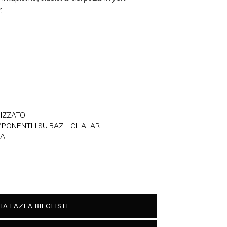
.
IZZATO
PONENTLI SU BAZLI CILALAR
MA
A FAZLA BILGI İSTE