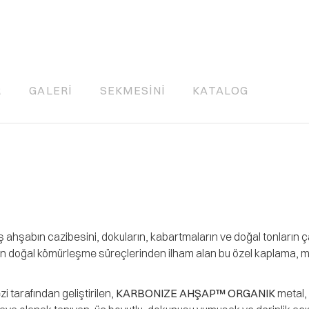
R
GALERI
SEKMESINI
KATALOG
ahşabın cazibesini, dokuların, kabartmaların ve doğal tonların çağ
bın doğal kömürleşme süreçlerinden ilham alan bu özel kaplama, 
 tarafından geliştirilen,
KARBONIZE AHŞAP™ ORGANIK
metal, 