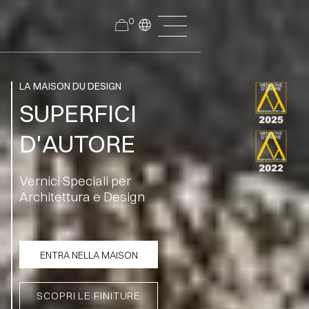
0
LA MAISON DU DESIGN
SUPERFICI
D'AUTORE
Vernici Speciali per
Architettura e Design
ENTRA NELLA MAISON
SCOPRI LE FINITURE