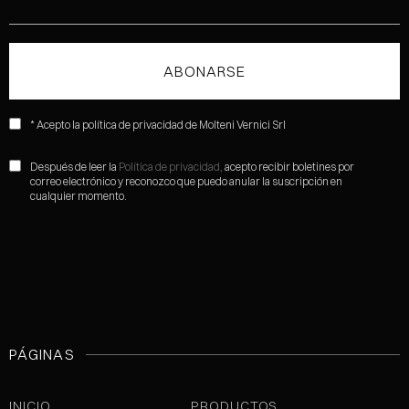
* Acepto la política de privacidad de Molteni Vernici Srl
Después de leer la
Política de privacidad,
acepto recibir boletines por
correo electrónico y reconozco que puedo anular la suscripción en
cualquier momento.
PÁGINAS
INICIO
PRODUCTOS