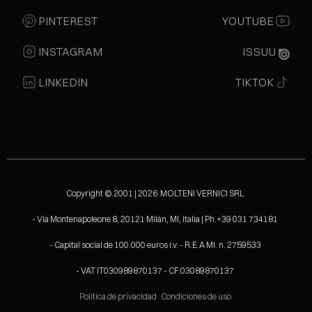
PINTEREST
YOUTUBE
INSTAGRAM
ISSUU
LINKEDIN
TIKTOK
Copyright © 2001 | 2026 MOLTENI VERNICI SRL
- Via Montenapoleone 8, 20121 Milán, MI, Italia | Ph.+39 031 734181
- Capital social de 100.000 euros i.v. - R.E.A MI. n. 2759533
- VAT IT030989870137 - CF.03089870137
Política de privacidad
Condiciones de uso