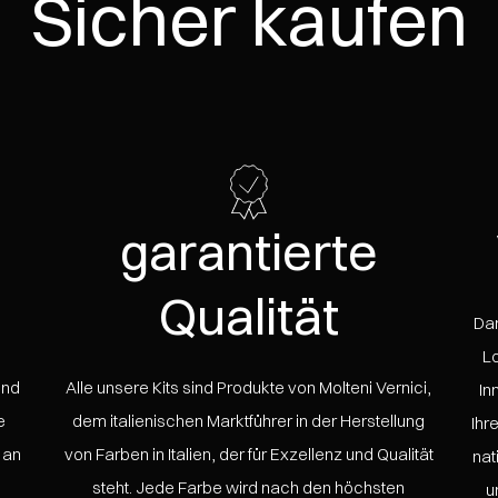
Sicher kaufen
garantierte
Qualität
Da
Lo
und
Alle unsere Kits sind Produkte von Molteni Vernici,
In
e
dem italienischen Marktführer in der Herstellung
Ihr
 an
von Farben in Italien, der für Exzellenz und Qualität
nat
steht. Jede Farbe wird nach den höchsten
u