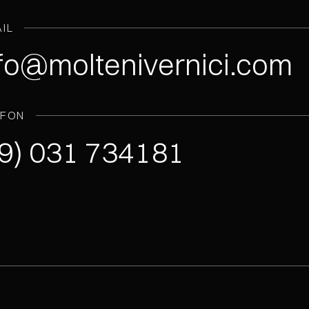
IL
fo@moltenivernici.com
EFON
9) 031 734181