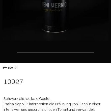
BACK
10927
Schwarz als radikale Geste.
Patina Napoli™ interpretiert die Bräunung von Eisen in einer
intensiven und undurchsichtigen Tonart und verwandelt