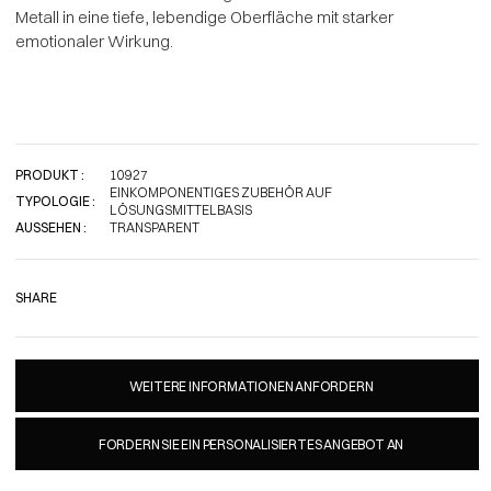
Metall in eine tiefe, lebendige Oberfläche mit starker
emotionaler Wirkung.
PRODUKT :
10927
EINKOMPONENTIGES ZUBEHÖR AUF
TYPOLOGIE :
LÖSUNGSMITTELBASIS
AUSSEHEN :
TRANSPARENT
SHARE
WEITERE INFORMATIONEN ANFORDERN
FORDERN SIE EIN PERSONALISIERTES ANGEBOT AN