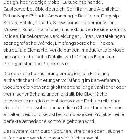
Design, hochwertige Möbel, Luxuseinzelhandel,
Gastgewerbe, Objektbereich, Schifffahrt und Architektur,
Patina Napoli™
findet Anwendung in Boutiquen, Flagship-
Stores, Hotels, Resorts, Showrooms, modernen Villen,
Museen, Kunstinstallationen und exklusiven Residenzen. Es
ist ideal für dekorative Verkleidungen, Türen, Vertäfelungen,
szenografische Wände, Empfangsbereiche, Theken,
skulpturale Elemente, Verkleidungen, maßgefertigte Möbel
und architektonische Details, wo brüniertes Eisen zum
Protagonisten des Projekts wird.
Die spezielle Formulierung ermöglicht die Erzielung
authentischer Brünierungen vollständig im Kaltverfahren,
wodurch die Notwendigkeit traditioneller galvanischer oder
thermischer Behandlungen entfällt. Die Oberfläche
entwickelt einen tiefen mattschwarzen Farbton mit hoher
visueller Tiefe, wobei der natürliche Charakter des Eisens
erhalten bleibt und selbst bei komplexesten Projekten eine
perfekte ästhetische Kontrolle geboten wird.
Das System kann durch Sprühen, Streichen oder Tauchen
aufgetragen werden, passt sich leicht sowohl