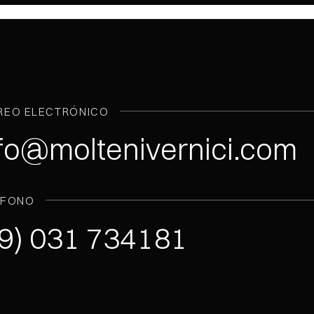
REO ELECTRÓNICO
fo@moltenivernici.com
ÉFONO
9) 031 734181