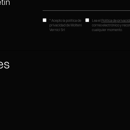
tín
* Acepto la política de
Lea el
Política de privaci
privacidad de Molteni
correo electrónico y rec
Vernici Srl
cualquier momento.
es