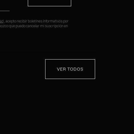
dad
, acepto recibir boletines informativos por
onozco que puedo cancelar mi suscripción en
VER TODOS