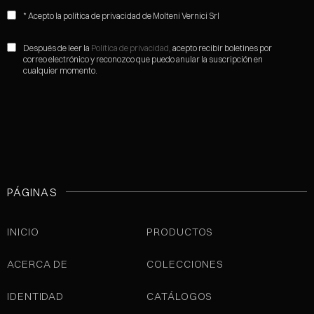
* Acepto la política de privacidad de Molteni Vernici Srl
Después de leer la
Política de privacidad,
acepto recibir boletines por
correo electrónico y reconozco que puedo anular la suscripción en
cualquier momento.
PÁGINAS
INICIO
PRODUCTOS
ACERCA DE
COLECCIONES
IDENTIDAD
CATÁLOGOS