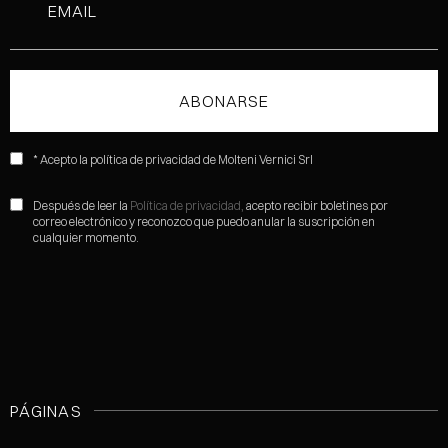
* Acepto la política de privacidad de Molteni Vernici Srl
Después de leer la
Política de privacidad,
acepto recibir boletines por
correo electrónico y reconozco que puedo anular la suscripción en
cualquier momento.
PÁGINAS