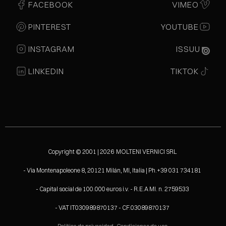
FACEBOOK
VIMEO
PINTEREST
YOUTUBE
INSTAGRAM
ISSUU
LINKEDIN
TIKTOK
Copyright © 2001 | 2026 MOLTENI VERNICI SRL
- Via Montenapoleone 8, 20121 Milán, MI, Italia | Ph.+39 031 734181
- Capital social de 100.000 euros i.v. - R.E.A MI. n. 2759533
- VAT IT030989870137 - CF.03089870137