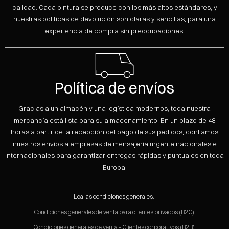
La serie Aluminium™ es una gama de acabados
calidad. Cada pintura se produce con los más altos estándares, y
-MDF con imprimación específica de F2000
estudiados y forjados para cada necesidad, apta tanto
nuestras políticas de devolución son claras y sencillas, para una
-HDF con imprimación específica F2000
para las pequeñas como para las grandes empresas,
experiencia de compra sin preocupaciones.
productos que respetan el medio ambiente y las más
-LAMINADO DE COMPUESTO con un imprimador específico
estrictas normas internacionales del sector; productos
-MELAMINICNOBILITADO con una imprimación específica
originales e innovadores que no pueden defraudar las
mejores expectativas.
-Lista con la imprimación específica
Política de envíos
-MULTISTRADA con una imprimación específica
Gracias a un almacén y una logística modernos, toda nuestra
-MASAJE con imprimación específica
mercancía está lista para su almacenamiento. En un plazo de 48
horas a partir de la recepción del pago de sus pedidos, confiamos
nuestros envíos a empresas de mensajería urgente nacionales e
internacionales para garantizar entregas rápidas y puntuales en toda
Europa.
Lea las condiciones generales:
Condiciones generales de venta para clientes privados (B2C)
Condiciones generales de venta - Clientes corporativos (B2B)